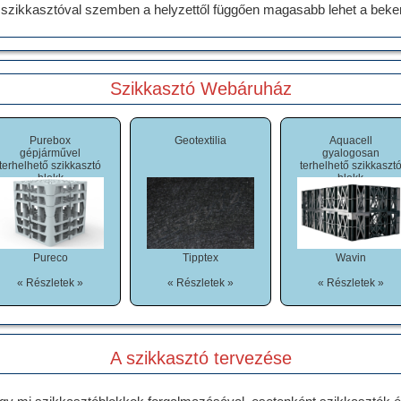
 szikkasztóval szemben a helyzettől függően magasabb lehet a bekerü
Szikkasztó Webáruház
Purebox
Geotextilia
Aquacell
gépjárművel
gyalogosan
terhelhető szikkasztó
terhelhető szikkaszt
blokk
blokk
Pureco
Tipptex
Wavin
« Részletek »
« Részletek »
« Részletek »
A szikkasztó tervezése