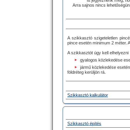
Itt jegyeznénk meg, h
Arra sajnos nincs lehetőségün
A szikkasztó szigeteletlen pincé
pince esetén minimum 2 méter. A g
A szikkasztót úgy kell elhelyezni
gyalogos közlekedése ese
jármű közlekedése esetén
földréteg kerüljön rá.
Szikkasztó kalkulátor
Szikkasztó építés