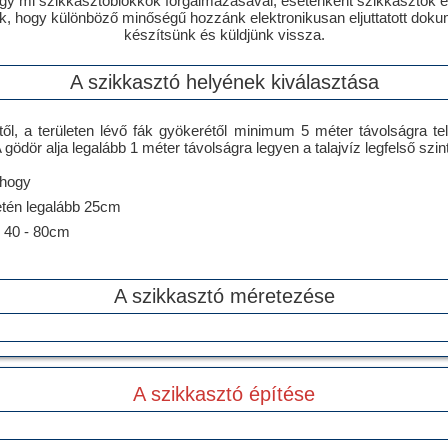
ogy mi szikkasztóblokkok forgalmazásával, esetenként szikkasztók ép
k, hogy különböző minőségű hozzánk elektronikusan eljuttatott doku
készítsünk és küldjünk vissza.
A szikkasztó helyének kiválasztása
től, a területen lévő fák gyökerétől minimum 5 méter távolságra tel
ödör alja legalább 1 méter távolságra legyen a talajvíz legfelső szint
 hogy
tén legalább 25cm
 40 - 80cm
A szikkasztó méretezése
A szikkasztó építése