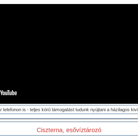
r telefonon is - teljes körű támogatást tudunk nyújtani a házilagos kiv
Ciszterna, esővíztározó