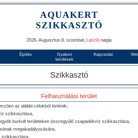
AQUAKERT
SZIKKASZTÓ
2026. Augusztus 8. szombat,
László
napja
Építés
Gyakori
Kapcsolat
We
kérdések
Szikkasztó
Felhasználási terület
mzően az alábbi célokból történik:
íz szikkasztása,
 egyéb burkolt területeken összegyűlő csapadékvíz szikkasztása,
olyásának megakadályozására,
k szikkasztása