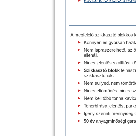
Kavicsos szikkasztó eset
A megfelelő szikkasztó blokkos ki
Könnyen és gyorsan házila
Nem lapraszerelhető, az ö
ellenáll.
Nincs jelentős szállítási 
Szikkasztó blokk
felhasz
szikkasztónak.
Nem süllyed, nem tömöröd
Nincs eltömödés, nincs sz
Nem kell több tonna kavi
Teherbírása jelentős, park
Igény szerinti mennyiség 
50 év
anyagminőségi gara