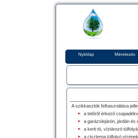
Nyitólap
Méretezés
A szikkasztók felhasználása jelle
a tetőről érkező csapadékv
a garázslejárón, járdán és
a kerti tó, víztározó túlf
a ciszterna túlfolyó vizéne