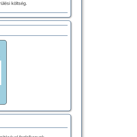
lési költség.
ó