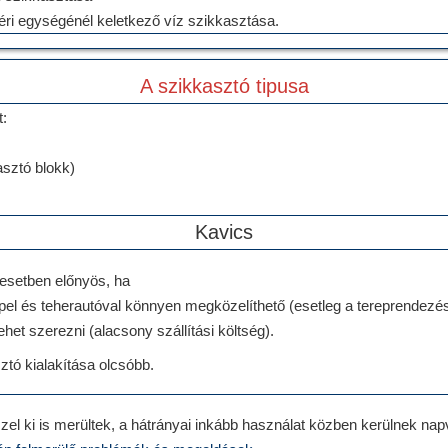
téri egységénél keletkező víz szikkasztása.
A szikkasztó tipusa
t:
sztó blokk)
Kavics
esetben előnyös, ha
l és teherautóval könnyen megközelíthető (esetleg a tereprendezés 
ehet szerezni (alacsony szállítási költség).
ztó kialakítása olcsóbb.
zel ki is merültek, a hátrányai inkább használat közben kerülnek napv