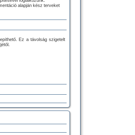
ítésével foglalkozunk.
mentáció alapján kész terveket
epíthető. Ez a távolság szigetelt
jétől.