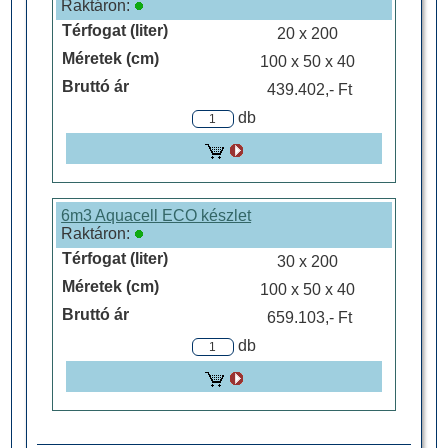
A csatlakozások kialakításánál a geotextilt meg kell
Raktáron:
vágni a bekötés helyén. A bevágott geotextilen a
20 x 200
kapcsolódó csőveket a szikkasztó csatlakozójába
kell betolni. Szorosan, hogy befedésnél a feltöltés
100 x 50 x 40
anyaga ne kerülhessen a tárolóba.
439.402,- Ft
Ezután a tárolót oldalról rétegenként kell befedni. A
db
felhasznált laza talaj nem tartalmazhat geotextil- és
tárolókárosító anyagot. (gyökér, cserép, nagyobb
rög) A fedőanyagot körkörösen és egyenletesen kell
elhelyezni és max. 20cm-es rétegenként tömöríteni.
Az oldalak elkészülte után a teljes tároló befedhető.
6m3 Aquacell ECO készlet
Raktáron:
Szikkasztó/tározó blokk:
30 x 200
Anyaga: PP
Tömege: 8,5 kg
100 x 50 x 40
Méretei: 500×1000×400 mm
659.103,- Ft
Űrtartalma: 200 l
db
Szikkasztó méretezés