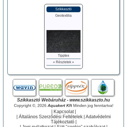
Szikkasztó
Geotextilia
Tipptex
« Részletek »
Szikkasztó Webáruház - www.szikkaszto.hu
Copyright ©, 2026
Aquakert Kft
Minden jog fenntartva!
|
Kapcsolat
|
|
Általános Szerződési Feltételek
|
Adatvédelmi
Tájékoztató
|
|
Jogi nyilatkozat
|
Süti "cookie" szabályzat
|